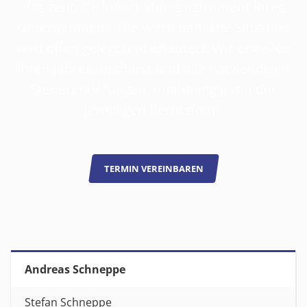
das zentrale Informationsinstrument Ihres
Unternehmens. Die wirtschaftliche Situation
wird offen gelegt und erläutert. Wir erstellen
Ihren Jahresabschluss und alle notwendigen
Steuererklärungen, unabhängig von der
jeweiligen Rechtsform.
TERMIN VEREINBAREN
Andreas Schneppe
Stefan Schneppe